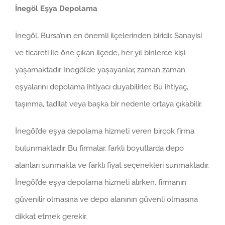
İnegöl Eşya Depolama
Larger
Image
İnegöl, Bursa’nın en önemli ilçelerinden biridir. Sanayisi
ve ticareti ile öne çıkan ilçede, her yıl binlerce kişi
yaşamaktadır. İnegöl’de yaşayanlar, zaman zaman
eşyalarını depolama ihtiyacı duyabilirler. Bu ihtiyaç,
taşınma, tadilat veya başka bir nedenle ortaya çıkabilir.
İnegöl’de eşya depolama hizmeti veren birçok firma
bulunmaktadır. Bu firmalar, farklı boyutlarda depo
alanları sunmakta ve farklı fiyat seçenekleri sunmaktadır.
İnegöl’de eşya depolama hizmeti alırken, firmanın
güvenilir olmasına ve depo alanının güvenli olmasına
dikkat etmek gerekir.