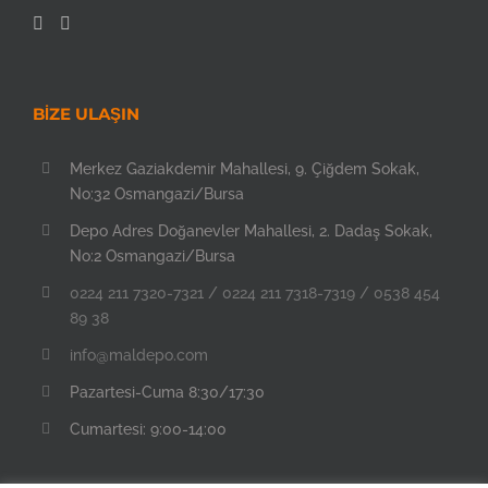
BİZE ULAŞIN
Merkez Gaziakdemir Mahallesi, 9. Çiğdem Sokak,
No:32 Osmangazi/Bursa
Depo Adres Doğanevler Mahallesi, 2. Dadaş Sokak,
No:2 Osmangazi/Bursa
0224 211 7320-7321 / 0224 211 7318-7319 / 0538 454
89 38
info@maldepo.com
Pazartesi-Cuma 8:30/17:30
Cumartesi: 9:00-14:00